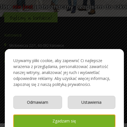
Bądźmy w kontakcie!
Katowice
Mickiewicza 22/1, 40-092 Katowice
32 733 37 03
,
660725100
Używamy pliki cookie, aby zapewnić Ci najlepsze
szkola@sukcesedukacja.pl
wrażenia z przeglądania, personalizować zawartość
naszej witryny, analizować jej ruch i wyświetlać
odpowiednie reklamy. Aby uzyskać więcej informacji,
zapoznaj się z naszą polityką prywatności.
Odmawiam
Ustawienia
Wykonanie:
artdot.pl: strony internetowe
© Sukces Edukacja.
Mapa
strony
.
Polityka Cookies
.
Zgadzam się