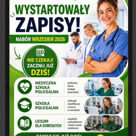
Radosnych Świąt Wielkanocnych wypełnionych nadzieją budzącej
się do życia wiosny i wiarą w sens życia.
Życzymy Wam także, aby te Święta Wielkanocne
przepełnione były pokojem, miłością i odpoczynkiem w gronie
najbliższych.
Niech zajączek szczodry będzie i z jajeczkiem do Was przybędzie,
niech święconka smaczna będzie, a w Dyngusa woda wszędzie
Do zobaczenia we wtorek
19 kwietnia, 2019
Read more...
Idą Święta Wielkanocne