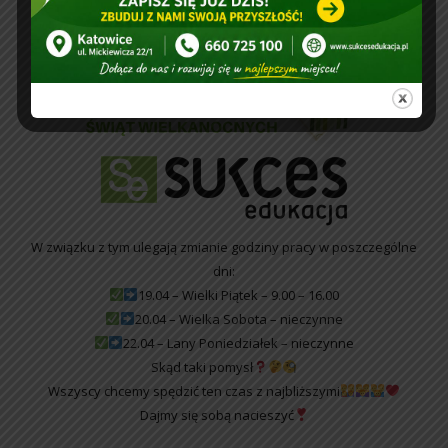
W związku z tym ulegają zmianie godziny pracy w poszczególne
dni:
19.04 – Wielki Piątek – 9.00 – 16.00
20.04 – Wielka Sobota – nieczynne
22.04 – Lany Poniedziałek – nieczynne
Skąd taki pomysł
Wszyscy chcemy spędzić ten czas z najbliższymi
Dajmy się sobą nacieszyć