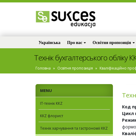
Українська
Про нас
Освітня пропозиція
Технік бухгалтерського обліку К
Головна
»
Освітня пропозиція
»
Кваліфікаційно про
MENU
Техн
ІТ-технік ККZ
Код п
Цикл 
ККZ флорист
Режим
формо
Технiк харчування та гастрономіi ККZ
Квалі