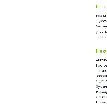
Пер
Розвит
шукати
бухгал
участь
країна
Навч
Англій
Господ
Фінанс
Заробі
Офісна
бухгал
Нараху
Основ
Навча