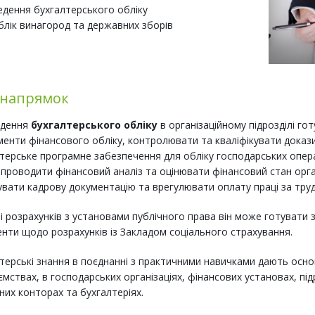
едення бухгалтерського обліку
блік винагород та державних зборів
 напрямок
едення
бухгалтерського обліку
в організаційному підрозділі го
менти фінансового обліку, контролювати та кваліфікувати доказ
терське програмне забезпечення для обліку господарських операц
проводити фінансовий аналіз та оцінювати фінансовий стан орган
увати кадрову документацію та врегулювати оплату праці за тр
і розрахунків з установами публічного права він може готувати з
нти щодо розрахунків із Закладом соціального страхування.
терські знання в поєднанні з практичними навичками дають осно
ємствах, в господарських організаціях, фінансових установах, пі
йних конторах та бухгалтеріях.