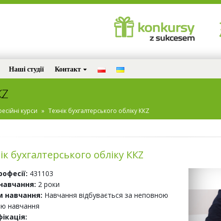
Наші студії
Контакт
КZ
фесійні курси
»
Технік бухгалтерського обліку ККZ
ік бухгалтерського обліку ККZ
рофесії:
431103
навчання:
2 роки
 навчання:
Навчання відбувається за неповною
ю навчання
фікація: