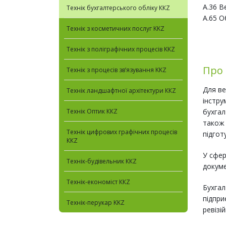
A.36 В
Технік бухгалтерського обліку ККZ
A.65 О
Технік з косметичних послуг KKZ
Технік з поліграфічних процесів KKZ
Про
Технік з процесів зв’язування KKZ
Для в
Технік ландшафтної архітектури ККZ
інстру
Технік Оптик ККZ
бухгал
також 
Технік цифрових графічних процесів
підгот
ККZ
У сфер
Технік-будівельник ККZ
докуме
Технік-економіст ККZ
Бухгал
підпри
Технік-перукар KKZ
ревізі