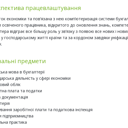
спектива працевлаштування
ок економіки та пов’язана з нею комп’ютеризація системи бухг
 освіченого працівника, відкритого до оновлення знань, компетен
тера відіграє все більшу роль у зв’язку з появою все нових і нов
 у господарському житті країни та за кордоном завдяки уніфікаці
х.
альні предмети
ська мова в бухгалтерії
арська діяльність у сфері економіки
овий облік
тна плата та податки
 документація
терія
вання заробітної плати та податкова інспекція
и підприємництва
льна практика