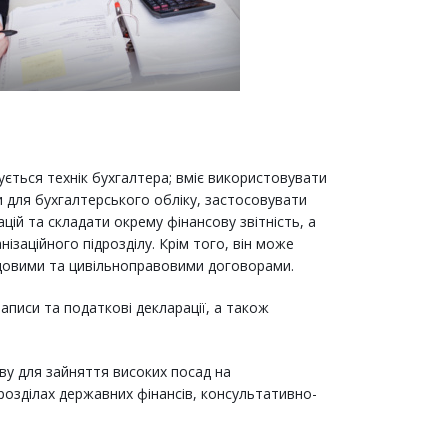
тується технік бухгалтера; вміє використовувати
и для бухгалтерського обліку, застосовувати
ій та складати окрему фінансову звітність, а
ізаційного підрозділу. Крім того, він може
удовими та цивільноправовими договорами.
аписи та податкові декларації, а також
ву для зайняття високих посад на
дрозділах державних фінансів, консультативно-