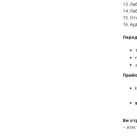
13. Ла
14. Ла
15. От
16. Ау
Перед
Прийо
Ви от
– атес