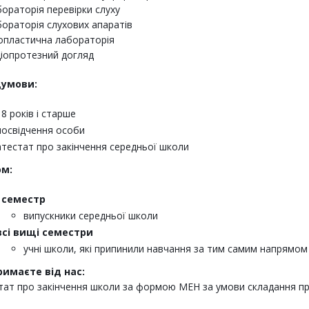
бораторія перевірки слуху
бораторія слухових апаратів
опластична лабораторія
діопротезний догляд
умови:
18 років і старше
посвідчення особи
атестат про закінчення середньої школи
м:
І семестр
випускники середньої школи
всі вищі семестри
учні школи, які припинили навчання за тим самим напрямом
римаєте від нас:
тат про закінчення школи за формою МЕН за умови складання пр