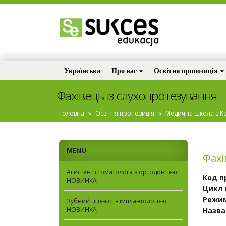
Українська
Про нас
Освітня пропозиція
Фахівець із слухопротезування
Головна
»
Освітня пропозиція
»
Медична школа в Ка
MENU
Фахі
Асистент стоматолога з ортодонтією
Код п
НОВИНКА
Цикл 
Режим
Зубний гігієніст з імплантологією
НОВИНКА
Назва