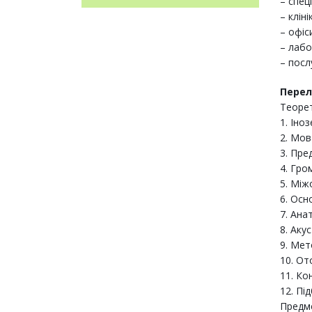
– спец
– кліні
– офіс
– лабо
– посл
Перел
Теорет
1. Іно
2. Мов
3. Пре
4. Гро
5. Між
6. Осн
7. Ана
8. Аку
9. Мет
10. От
11. Ко
12. Пі
Предме