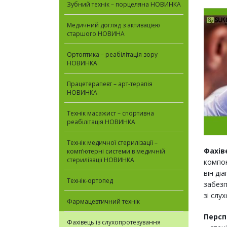
Зубний технік – порцеляна НОВИНКА
Медичний догляд з активацією
старшого НОВИНА
Ортоптика – реабілітація зору
НОВИНКА
Працетерапевт – арт-терапія
НОВИНКА
Технік масажист – спортивна
реабілітація НОВИНКА
Технік медичної стерилізації –
Фахів
комп’ютерні системи в медичній
стерилізації НОВИНКА
компон
він ді
Технік-ортопед
забезп
зі слу
Фармацевтичний технік
Персп
Фахівець із слухопротезування