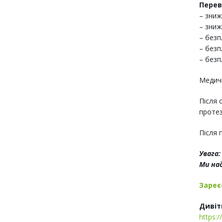
Перев
– зниж
– зниж
– безп
– безп
– безп
Медичн
Після 
протез
Після 
Увага:
Ми на
Зареє
Дивіть
https:/