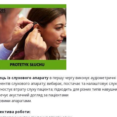
ець із слухового апарату
в першу чергу виконує аудіометричні 
ентів слухового апарату; вибирає, постачає та налаштовує слухо
агностує втрату слуху пацієнта; підходить для різних типів навушн
ечує акустичний догляд за пацієнтами
ховими апаратами.
ектива роботи: