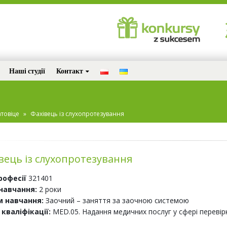
Наші студії
Контакт
товіце
»
Фахівець із слухопротезування
вець із слухопротезування
рофесії
321401
навчання:
2 роки
 навчання:
Заочний – заняття за заочною системою
 кваліфікації:
MED.05. Надання медичних послуг у сфері перевір