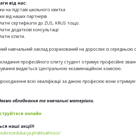
аги від нас:
ки на підставі шкільного квитка
ки від наших партнерів
латні сертифікати до ZUS, KRUS тощо.
латні додаткові консультації
латні іспити.
ий навчальний заклад розрахований на дорослих із середньою осв
складання професійного іспиту студент отримує професійне звання
ування видається Центральною екзаменаційною комісією.
проходження всієї кваліфікації за даною професією вони отримуют
даємо обладнання та навчальні матеріали.
струйтеся онлайн
ся наші акції!!
/sukcesedukacja.pl/aktualnosci/