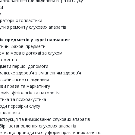
іалізовані центри лікування втрати слуху
ки
и
раторії отопластики
уги з ремонту слухових апаратів
ік предметів у курсі навчання:
ичні фахові предмети:
земна мова в догляді за слухом
а жестів
дмети першої допомоги
мадське здоров’я з зміцненням здоров’я
особистісне спілкування
ови права та маркетингу
томія, фізіологія та патологія
стика та психоакустика
оди перевірки слуху
опластика
нструкція та вимірювання слухових апаратів
дбір і встановлення слухових апаратів
ти, що проводяться у формі практичних занять: