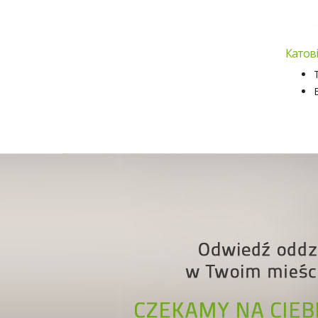
Катовіц