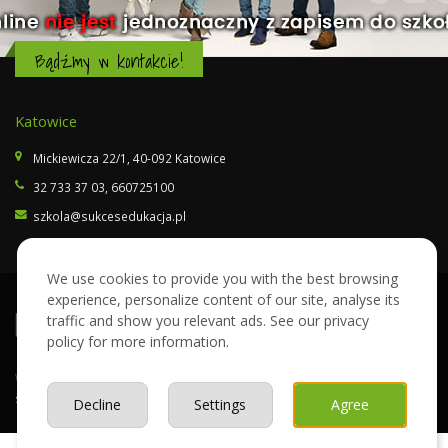
Bądźmy w kontakcie!
Katowice
Mickiewicza 22/1, 40-092 Katowice
32 733 37 03
,
660725100
szkola@sukcesedukacja.pl
We use cookies to provide you with the best browsing
experience, personalize content of our site, analyse its
traffic and show you relevant ads. See our privacy
policy for more information.
Wykonanie:
artdot.pl: strony internetowe
© Sukces Edukacja.
Mapa
strony
.
Polityka Cookies
.
Decline
Settings
Agree