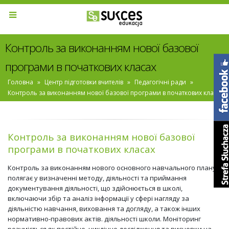
Контроль за виконанням нової базової
програми в початкових класах
Головна
»
Центр підготовки вчителів
»
Педагогічні ради
»
Контроль за виконанням нової базової програми в початкових класах
Контроль за виконанням нової базової
програми в початкових класах
Контроль за виконанням нового основного навчального плану
полягає у визначенні методу, діяльності та приймання
документування діяльності, що здійснюється в школі,
включаючи збір та аналіз інформації у сфері нагляду за
діяльністю навчання, виховання та догляду, а також інших
нормативно-правових актів. діяльності школи. Моніторинг
розуміється як постійне, циклічне дослідження та висновки на