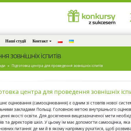
Наші студії
Контакт
ня зовнiшнiх iспитiв
ади
»
Підготовка центра для проведення зовнiшнiх iспитiв
отовка центра для проведення зовнiшнiх iсп
шнє оцінювання (самооцінювання) є одним зі стовпів нової систе
ьними закладами Польщі. Головною метою внутрішнього оцінюван
енні якості освіти. Для досягнення вищезазначеної мети необхід
ів та директорів шкіл. У цьому їм має допомогти самооцінка, яка
новних питання: де ми й в якому напрямку рухатися, щоб розвива