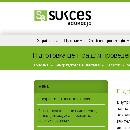
Українська
Про нас
Освітня пропозиція
Підготовка центра для проведен
Головна
»
Центр підготовки вчителів
»
Педагогічні р
MENU
Підг
Внутрішнє оцінювання з нуля
Внутрі
навчал
Захист персональних даних учня,
покращ
батьків, викладача – правові та
практичні аспекти
вчител
два ос