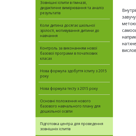
Зовнiшнi iспити в гiмназii,
дидактичне вимірювання та аналіз
Внутрі
результатів
завучу
метою 
Коли дитина досягає шкільної
самооц
зрілості, мотивування дитини до
навчання
наприк
натхне
Контроль за виконанням нової
вислов
базової програми в початкових
класах
Нова формула здобуття іспиту з 2015
року
Нова формула тесту з 2015 року
Основні положення нового
базового навчального плану для
дошкільної освіти
Підготовка центра для проведення
зовнiшнiх iспитiв