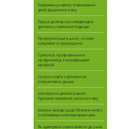
Підтримка розвитку та виховання
дітей дошкільного віку
Перша долікарська невідкладна
допомога, навчання педради
Профорієнтація в школі, основні
напрямки та припущення
Сумісність профнавчання в
профучилищi з класифікацією
професій
Сучасна освіта з допомогою
інтерактивноi дошки
Шестирічна дитина в школі.
Причини зниження шкільного віку
Шкільні заходи щодо безпеки учнів з
особливими освітніми вимогами
Як адаптувати освітні вимоги до учнів