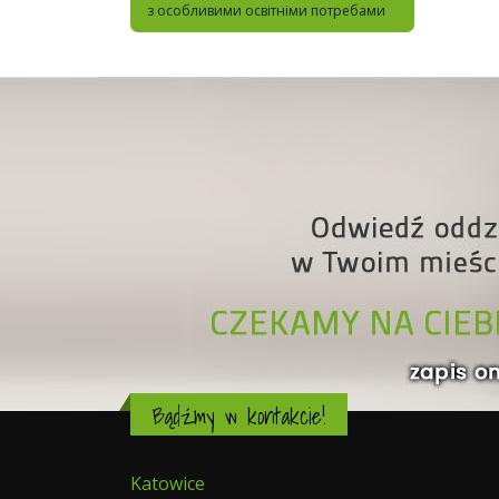
з особливими освітніми потребами
Bądźmy w kontakcie!
Katowice