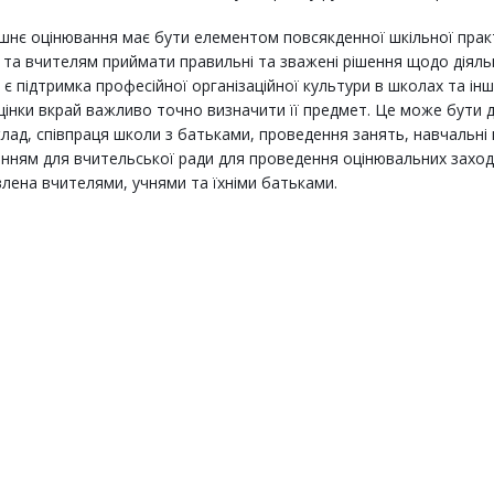
шнє оцінювання має бути елементом повсякденної шкільної прак
 та вчителям приймати правильні та зважені рішення щодо діяльн
є підтримка професійної організаційної культури в школах та ін
інки вкрай важливо точно визначити її предмет. Це може бути ді
лад, співпраця школи з батьками, проведення занять, навчальні
нням для вчительської ради для проведення оцінювальних заходів
лена вчителями, учнями та їхніми батьками.