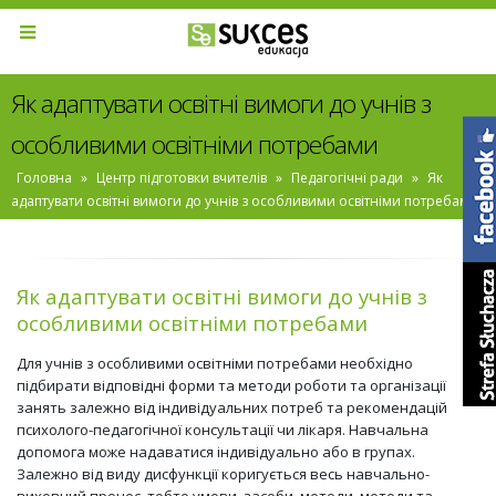
Як адаптувати освітні вимоги до учнів з
особливими освітніми потребами
Головна
»
Центр підготовки вчителів
»
Педагогічні ради
»
Як
адаптувати освітні вимоги до учнів з особливими освітніми потребами
Як адаптувати освітні вимоги до учнів з
особливими освітніми потребами
Для учнів з особливими освітніми потребами необхідно
підбирати відповідні форми та методи роботи та організації
занять залежно від індивідуальних потреб та рекомендацій
психолого-педагогічної консультації чи лікаря. Навчальна
допомога може надаватися індивідуально або в групах.
Залежно від виду дисфункції коригується весь навчально-
виховний процес, тобто умови, засоби, методи, методи та