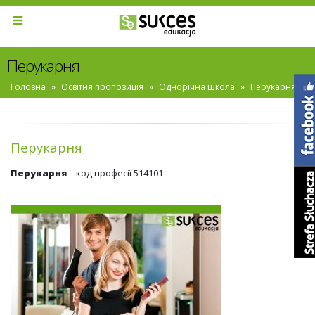
Перукарня
Головна
»
Освітня пропозиція
»
Однорічна школа
»
Перукарня
Перукарня
Перукарня
– код професії 514101