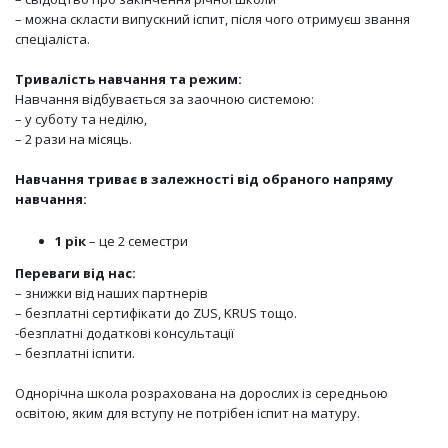
– можна скласти випускний іспит, після чого отримуєш звання
спеціаліста.
Тривалість навчання та режим:
Навчання відбувається за заочною системою:
– у суботу та неділю,
– 2 рази на місяць.
Навчання триває в залежності від обраного напряму
навчання:
1 рік
– це 2 семестри
Переваги від нас:
– знижки від наших партнерів
– безплатні сертифікати до ZUS, KRUS тощо.
-безплатні додаткові консультації
– безплатні іспити.
Однорічна школа розрахована на дорослих із середньою
освітою, яким для вступу не потрібен іспит на матуру.