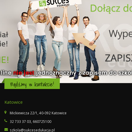
Bądźmy w kontakcie!
Katowice
Mickiewicza 22/1, 40-092 Katowice
32 733 37 03
,
660725100
szkola@sukcesedukacja.pl