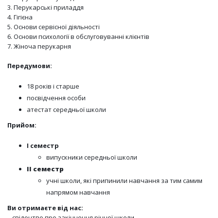
3. Перукарські приладдя
4. Гігієна
5. Основи сервісної діяльності
6. Основи психології в обслуговуванні клієнтів
7. Жіноча перукарня
Передумови:
18 років і старше
посвідчення особи
атестат середньої школи
Прийом:
І семестр
випускники середньої школи
ІІ семестр
учні школи, які припинили навчання за тим самим
напрямом навчання
Ви отримаєте від нас:
– свідоцтво про закінчення річної школи