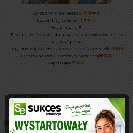
Czy są z nami fani pączków?
Dzisiaj Tłusty Czwartek
Przypominamy
Powstrzymanie się od jedzenia pączków w tłusty czwartek ma
oznaczać pecha
– więc im więcej ich zjemy tym więcej szczęścia nas spotka
Czekamy na Was
z pysznymi pączusiami
Zapraszamy
RELATED
POSTS
BONY za ZAPISY – edycja 2022!
10
sty