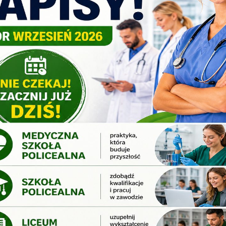
rożenia w środowisku pracy
yk obcy zawodowy w bezpieczeństwie i higienie pracy
ioty realizowane w formie zajęć praktycznych:
cownia komunikacji interpersonalnej
na ryzyka zawodowego
alanie okoliczności i przyczyn wypadków przy pracy oraz chorób zaw
ządzanie systemami bezpieczeństwa i higieny pracy
ktyka zawodowa
ania wstępne:
ukończone 18 lat
dowód osobisty
świadectwo ukończenia szkoły średniej
cia:
semestr I
absolwenci szkoły średniej
wszystkie wyższe semestry
uczniów szkół, którzy przerwali naukę na tym samym kierunku