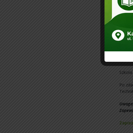
Otrzy
– świa
Korzyś
– zniżk
– zniż
– bezp
– bezp
– brak
Szkoła
Po zda
Techni
Uwaga
Zapewn
Zapisz