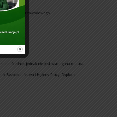
enia do egzaminu zawodowego
łcenie średnie, jednak nie jest wymagana matura.
ik Bezpieczeństwa i Higieny Pracy. Dyplom