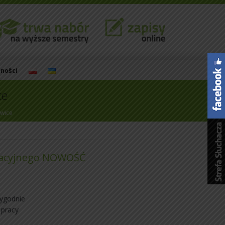
lności
ce
wice
racyjnego NOWOŚĆ
tygodnie
 pracy