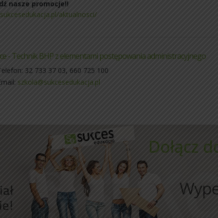
dź nasze promocje!!
/sukcesedukacja.pl/aktualnosci/
ce - Technik BHP z elementami postępowania administracyjnego
Telefon: 32 733 37 03, 660 725 100
Email:
szkola@sukcesedukacja.pl