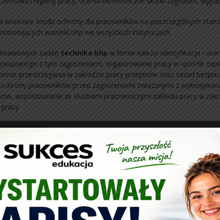
czeństwa i higieny pracy, ocenia ekonomiczne skutki zagrożeń, wyp
a właściwe środki ochrony dla pracowników na poszczególnych stan
kontrolujących warunki bhp we wszystkich instytucjach.
dstawowych zadań
technika bhp
w firmie należy: identyfikacja i o
 związanego z tym zagrożeniami, organizowanie pracy w sposób zapew
ienie przestrzegania w zakładzie pracy przepisów oraz zasad bezpiec
ochrony pracowników przed zagrożeniami związanymi z wykonywaną pr
ów, współdziałanie ze służbami pracowniczymi zakładu pracy w zak
 pracy.
ektywa pracy:
dsiębiorstwa
tucje i organizacje prowadzących działy higieny i bezpieczeństwa pra
 przedmiotów w toku kształcenia:
ioty teoretyczne zawodowe:
stawy prawa pracy
hniczne bezpieczeństwo pracy
onomia w procesie pracy