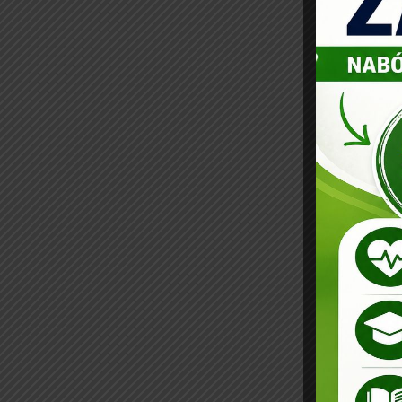
4. Zag
5. Jęz
Przedm
1. Pra
2. Oce
3. Ust
4. Zar
5. Pra
Wymag
Przyję