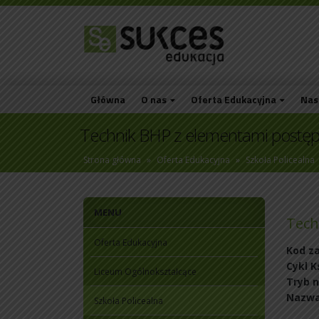
Główna
O nas
Oferta Edukacyjna
Nas
Technik BHP z elementami postę
Strona główna
»
Oferta Edukacyjna
»
Szkoła Policealna
MENU
Tech
Oferta Edukacyjna
Kod z
Cykl K
Liceum Ogólnokształcące
Tryb n
Nazwa 
Szkoła Policealna