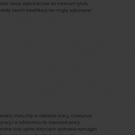
pełnić swoje wykształcenie do minimum tytułu
ełniły swoich kwalifikacji nie mogłą wykonywać
nalizy stanu bhp w zakładzie pracy, rozwiązuje
pracy i w odniesieniu do stanowisk pracy.
ntrolne oraz opinie dotyczące spełniania wymagań