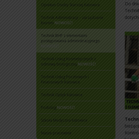
Do dni
Opiekun Osoby Starszej Katowice
Techni
dotyc
Technik Administracji – zarządzanie
biurem
NOWOŚĆ!
Technik BHP z elementami
postępowania administracyjnego
NOWOŚĆ!
Technik Usług Kosmetycznych z
odnową biologiczną
NOWOŚĆ!
Technik Usług Pocztowych i
Finansowych Katowice
Technik Optyk Katowice
Podolog
NOWOŚĆ!
Techni
Szkoła Medyczna Katowice
bieżące
Kontro
Nasze pracownie