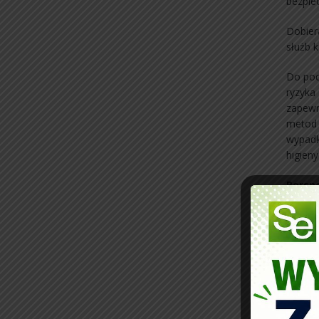
bezpie
Dobier
służb 
Do po
ryzyka
zapewn
metod 
wypadk
higieny
Persp
– prze
– insty
Wykaz
Przedm
1. Pod
2. Tec
3. Erg