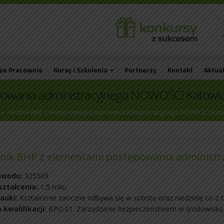
ze Pracownie
Kursy i Szkolenia
Partnerzy
Kontakt
Aktua
powania administracyjnego NOWOŚĆ! Katowi
»
Technik BHP z elementami postępowania administracyjnego NOWOŚĆ! Kato
nik BHP z elementami postępowania administ
awodu:
325509
ształcenia:
1,5 roku
auki:
Kształcenie zaoczne odbywa się w sobotę oraz niedzielę co 2 
kwalifikacji:
BPO.01. Zarządzanie bezpieczeństwem w środowisku