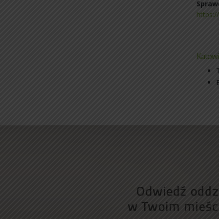
Spraw
https:/
Katowi