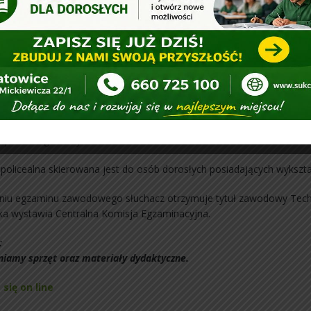
masz od Nas:
dectwo ukończenia szkoły na druku MEN, pod warunkiem przystąpi
ci od nas:
i na podstawie legitymacji szkolnej
ki u naszych partnerów
łatne zaświadczenia do ZUS, KRUS itp.
łatne konsultacje dodatkowe
 opłat za egzaminy.
 policealna skierowana jest do osób dorosłych posiadających wykszta
niu egzaminu zawodowego słuchacz otrzymuje tytuł zawodowy Techn
ka wystawia Centralna Komisja Egzaminacyjna.
:
iamy sprzęt oraz materiały dydaktyczne.
 się on line