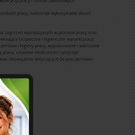
adków przy pracy i chorób zawodowych.
owiskach pracy, nadzoruje wykonywanie zleceń
cena zagrożeń występujących w procesie pracy oraz
niający bezpieczne i higieniczne warunki pracy,
zeństwa i higieny pracy, wypracowanie i wdrożenie
acą, ustalanie okoliczności i przyczyn
resie obowiązków dotyczących bezpieczeństwa i
cy