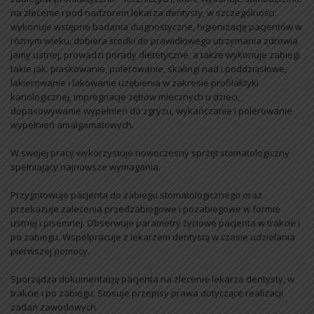
na zlecenie i pod nadzorem lekarza dentysty, w szczególności:
wykonuje wstępne badania diagnostyczne, higienizację pacjentów w
różnym wieku, dobiera środki do prawidłowego utrzymania zdrowia
jamy ustnej, prowadzi porady dietetyczne, a także wykonuje zabiegi
takie jak: piaskowanie, polerowanie, skalingi nad i poddziąsłowe,
lakierowanie i lakowanie uzębienia w zakresie profilaktyki
kariologicznej, impregnacje zębów mlecznych u dzieci,
dopasowywanie wypełnień do zgryzu, wykańczanie i polerowanie
wypełnień amalgamatowych.
W swojej pracy wykorzystuje nowoczesny sprzęt stomatologiczny
spełniający najnowsze wymagania.
Przygotowuje pacjenta do zabiegu stomatologicznego oraz
przekazuje zalecenia przedzabiegowe i pozabiegowe w formie
ustnej i pisemnej. Obserwuje parametry życiowe pacjenta w trakcie i
po zabiegu. Współpracuje z lekarzem dentystą w czasie udzielania
pierwszej pomocy.
Sporządza dokumentację pacjenta na zlecenie lekarza dentysty, w
trakcie i po zabiegu. Stosuje przepisy prawa dotyczące realizacji
zadań zawodowych.