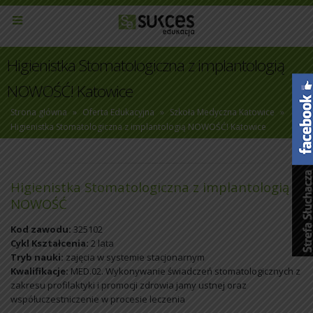
Higienistka Stomatologiczna z implantologią
NOWOŚĆ! Katowice
Strona główna
»
Oferta Edukacyjna
»
Szkoła Medyczna Katowice
»
Higienistka Stomatologiczna z implantologią NOWOŚĆ! Katowice
Higienistka Stomatologiczna z implantologią
NOWOŚĆ
Kod zawodu:
325102
Cykl Kształcenia:
2 lata
Tryb nauki:
zajęcia w systemie stacjonarnym
Kwalifikacje:
MED.02. Wykonywanie świadczeń stomatologicznych z
zakresu profilaktyki i promocji zdrowia jamy ustnej oraz
współuczestniczenie w procesie leczenia