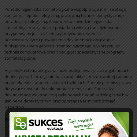
Ponadto higienistka stomatologiczna współpracuje m.in. ze stacją
sanitarno – epidemiologiczną, pracownią techniki dentystycznej i
poradnią radiologiczną. Absolwent w zawodzie higienistka
stomatologiczna zgodnie z posiadaną wiedzą i umiejętnościami
przygotowany jest także do wykonywania czynności
administracyjnych i prowadzenia dokumentacji związanej z
funkcjonowaniem gabinetu stomatologicznego, wykorzystując
techniki komputerowe oraz obsługując specjalistyczne programy
stomatologiczne.
Higienistka stomatologiczna może podejmować pracę w gabinetach
dentystycznych oraz gabinetach profilaktyki prozdrowotnej i pomocy
przedlekarskiej w przedszkolach i szkołach. Stosuje przepisy prawa
dotyczące dostępu do dokumentacji medycznej. Sporządza
dokumentację elektroniczną wykonanych badań radiologicznych w
gabinecie dentystycznym oraz sporządza terminarz przyjęć
pacjentów.
Perspektywa pracy:
– państwowe i prywatne centra opieki stomatologicznej
– uczelnie kształcące lekarzy dentystów