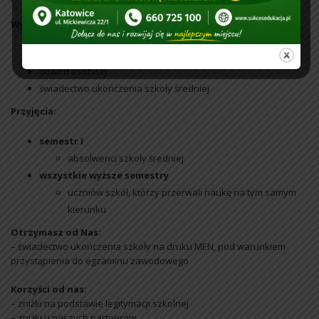
Wymagania wstępne:
ukończone 18 lat
dowód osobisty
świadectwo ukończenia szkoły średniej
Przyjęcia:
semestr I
absolwenci szkoły średniej
wszystkie wyższe semestry
uczniów szkół, którzy przerwali naukę na tym samym
kierunku
Otrzymasz od Nas:
– świadectwo ukończenia szkoły na druku MEN, pod warunkiem
przystąpienia do egzaminu zawodowego
Korzyści od nas:
– zniżki na podstawie legitymacji szkolnej
– zniżki u naszych partnerów