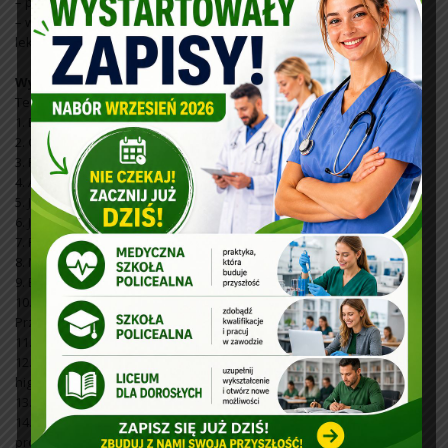
– prywatne gabinety stomatologiczne
– własna działalność usługową współpracując z jednym lub kilkoma
lekarzami
Wykaz przedmiotów w toku kształcenia:
Teoretyczne przedmioty zawodowe:
1. Bezpieczeństwo i higiena pracy w gabinecie dentystycznym
2. Organizacja ochrony zdrowia
3. Pierwsza pomoc w zagrożeniach zdrowia i życia
4. Anatomia, fizjologia i patofizjologia narządu żucia
5. Język obcy zawodowy
6. Język migowy zawodowy
7. Podstawy działalności zawodowej higienistki stomatologicznej
8. Materiały i leki w stomatologii
9. Edukacja i promocja zdrowia jamy ustnej
10. Profilaktyka w stomatologii
Przedmioty organizowane w formie zajęć praktycznych:
11. Pracownia działalności zawodowej higienistki stomatologicznej
12. Pracownia organizacji gabinetu i stanowisk pracy lekarza i
higienistki
13. Pracownia farmakoterapii stomatologicznej
14. Pracownia zasad i technik wykonywania zabiegów
profilaktyczno-leczniczych w stomatologii