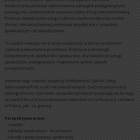
medycznemu podczas wykonywania zabiegów pielęgnacyjnych,
pomaga mu i jednocześnie wspiera osobę chorą i niesamodzielną.
Podczas świadczenia usług z zakresu opieki medycznej osobie
chorej i niesamodzielnej podejmuje współpracę z zespołem
opiekuńczym i terapeutycznym.
To zawód należący do branży medycznej, w której strukturach
zachodzą nieustanne przemiany. Branża ta potrzebuje
kompetentnych opiekunek i opiekunów, aby świadczyli usługi
opiekuńcze, pielęgnacyjne i higieniczne wobec swoich
podopiecznych.
Istnienie tego zawodu zwiększy efektywność i jakość usług
adresowanych do osób niesamodzielnych. Zachodzące procesy
demograficzne i starzenie się społeczeństw przyczyniają się do tego,
że zawód ten jest poszukiwanym zawodem na rynku pracy zarówno
w Polsce, jak i za granicą.
Perspektywa pracy:
– szpitale
– zakłady opiekuńczo – leczniczych
– ośrodki i domy pomocy społecznej