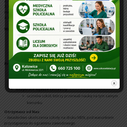
2. Wykonywanie wybranych czynności z zakresu opieki medycznej
3. Wykonywanie czynności opiekuńczych dla osoby chorej i
niesamodzielnej z demencją
4. Prowadzenie przyłóżkowej aktywizacji pacjentów leżącychh
Wymagania wstępne:
ukończone 18 lat
dowód osobisty
świadectwo ukończenia szkoły średniej
Przyjęcia:
semestr I
absolwenci szkoły średniej
wszystkie wyższe semestry
uczniów szkół, którzy przerwali naukę na tym samym
kierunku
Otrzymasz od Nas:
– świadectwo ukończenia szkoły na druku MEN, pod warunkiem
przystąpienia do egzaminu zawodowego