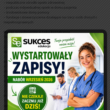
– niepubliczne ośrodki opieki zdrowotnej
– podczas indywidualnej opieki w domu pacjenta
– środowiskowe domy pomocy
– fundacje i stowarzyszenia działające na rzecz osób chorych i
niepełnosprawnych
Wykaz przedmiotów w toku kształcenia
Teoretyczne przedmioty zawodowe:
1. Bezpieczeństwo i higiena pracy z elementami pierwszej pomocy
2. Podstawy opieki nad osobą chorą i niesamodzielną oraz podstawy
opieki medycznej
3. Rozpoznawanie problemów opiekuńczych i medycznych w opiece
nad osobą chorą i niesamodzielną
4. Planowanie czynności higienicznych i pielęgnacyjnych dla osoby
chorej i niesamodzielnej
5. Język obcy zawodowy
6. Język migowy zawodowy
7. Organizowanie czynności higienicznych oraz wybranych czynności
z zakresu opieki pielęgnacyjnej
Przedmioty organizowane w formie zajęć praktycznych:
1. Wykonywanie czynności higienicznych oraz wybranych z zakresu
opieki pielęgnacyjnej