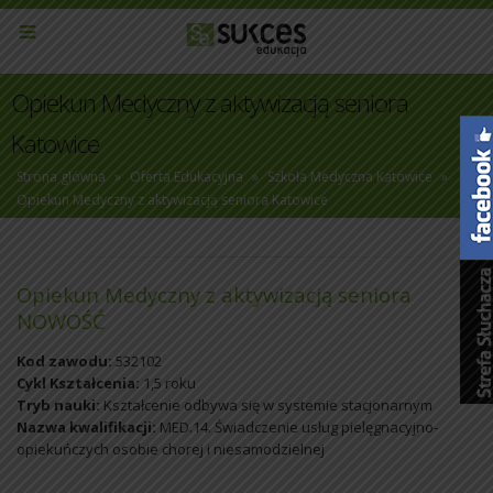
Opiekun Medyczny z aktywizacją seniora
Katowice
Strona główna
»
Oferta Edukacyjna
»
Szkoła Medyczna Katowice
»
Opiekun Medyczny z aktywizacją seniora Katowice
Opiekun Medyczny z aktywizacją seniora
NOWOŚĆ
Kod zawodu:
532102
Cykl Kształcenia:
1,5 roku
Tryb nauki:
Kształcenie odbywa się w systemie stacjonarnym
Nazwa kwalifikacji:
MED.14. Świadczenie usług pielęgnacyjno-
opiekuńczych osobie chorej i niesamodzielnej